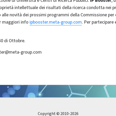
ne di Università e Centri di Ricerca Pubblici:
IP Booster
, 
prietà intellettuale dei risultati della ricerca condotta nei p
to alle novità dei prossimi programmi della Commissione per 
er maggiori info
ipbooster.meta-group.com
. Per partecipare 
30 di Ottobre.
oster@meta-group.com
Copyright © 2010-2026