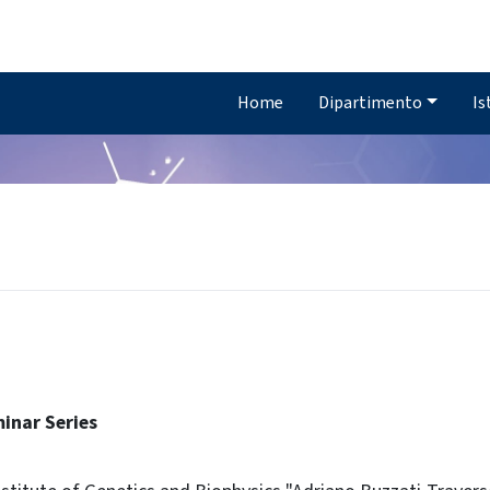
Home
Dipartimento
Is
inar Series